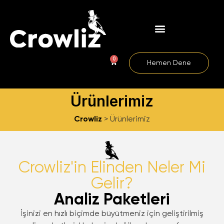
0
Hemen Dene
Ürünlerimiz
Crowliz
>
Ürünlerimiz
Crowliz'in Elinden Neler Mi
Gelir?
Analiz Paketleri
İşinizi en hızlı biçimde büyütmeniz için geliştirilmiş