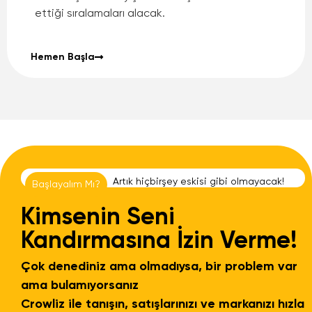
ettiği sıralamaları alacak.
Hemen Başla
A
r
t
ı
k
h
i
ç
b
i
r
ş
e
y
e
s
k
i
s
i
g
i
b
i
o
l
m
a
y
a
c
a
k
!
Başlayalım Mı?
Kimsenin Seni
Kandırmasına İzin Verme!
Çok denediniz ama olmadıysa, bir problem var
ama bulamıyorsanız
Crowliz ile tanışın, satışlarınızı ve markanızı hızla