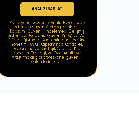
ANALİZİ BAŞLAT
Profesyonel Güvenlik Analiz Paketi, web
sitenizin güvenliğini sağlamak için
Kapsamlı Güvenlik İncelemesi, Gelişmiş
Sistem ve Uygulama Güvenliği, Ağ ve Veri
Güvenliği Analizi, Kapsamlı Tehdit ve Risk
Yönetimi, KVKK Kapsamında Kontroller,
Raporlama ve Stratejik Öneriler, Kriz
Yönetimi Desteği, ve Özel Analiz ve
Araştırmalar gibi profesyonel güvenlik
önlemlerini içerir.