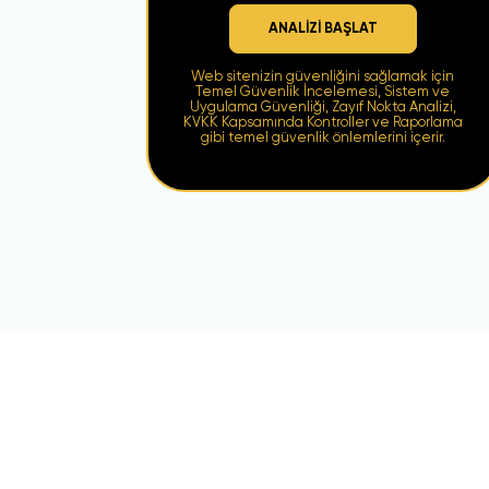
ANALİZİ BAŞLAT
Web sitenizin güvenliğini sağlamak için
Temel Güvenlik İncelemesi, Sistem ve
Uygulama Güvenliği, Zayıf Nokta Analizi,
KVKK Kapsamında Kontroller ve Raporlama
gibi temel güvenlik önlemlerini içerir.