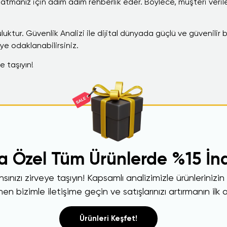
apatmanız için adım adım rehberlik eder. Böylece, müşteri verile
luktur. Güvenlik Analizi ile dijital dünyada güçlü ve güvenilir b
ye odaklanabilirsiniz.
 taşıyın!
şa Özel Tüm Ürünlerde %15 İn
ınızı zirveye taşıyın! Kapsamlı analizimizle ürünlerinizi
n bizimle iletişime geçin ve satışlarınızı artırmanın ilk a
Ürünleri Keşfet!