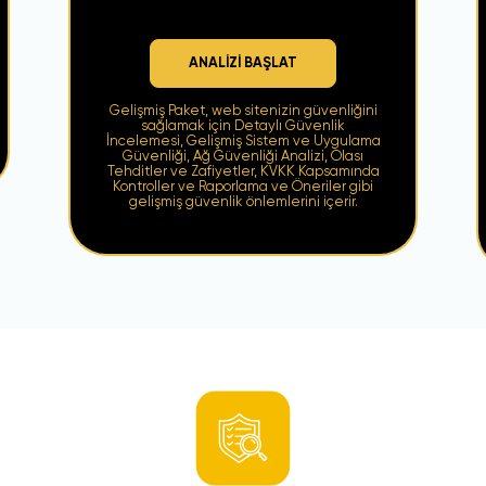
ANALİZİ BAŞLAT
Gelişmiş Paket, web sitenizin güvenliğini
sağlamak için Detaylı Güvenlik
İncelemesi, Gelişmiş Sistem ve Uygulama
Güvenliği, Ağ Güvenliği Analizi, Olası
Tehditler ve Zafiyetler, KVKK Kapsamında
Kontroller ve Raporlama ve Öneriler gibi
gelişmiş güvenlik önlemlerini içerir.