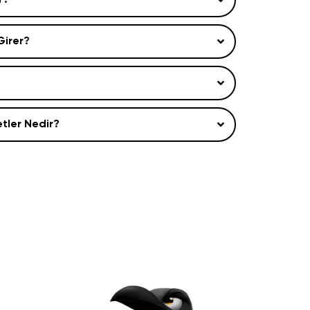
r?
Girer?
etler Nedir?