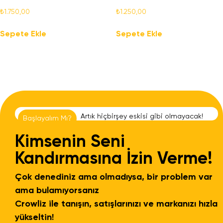
₺
1.750,00
₺
1.250,00
Sepete Ekle
Sepete Ekle
A
r
t
ı
k
h
i
ç
b
i
r
ş
e
y
e
s
k
i
s
i
g
i
b
i
o
l
m
a
y
a
c
a
k
!
Başlayalım Mı?
Kimsenin Seni
Kandırmasına İzin Verme!
Çok denediniz ama olmadıysa, bir problem var
ama bulamıyorsanız
Crowliz ile tanışın, satışlarınızı ve markanızı hızla
yükseltin!