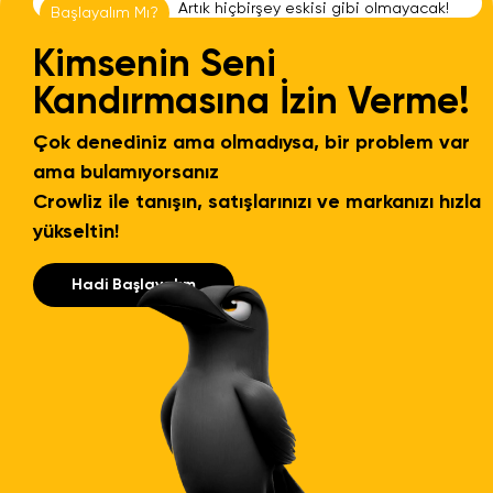
A
r
t
ı
k
h
i
ç
b
i
r
ş
e
y
e
s
k
i
s
i
g
i
b
i
o
l
m
a
y
a
c
a
k
!
Başlayalım Mı?
Kimsenin Seni
Kandırmasına İzin Verme!
Çok denediniz ama olmadıysa, bir problem var
ama bulamıyorsanız
Crowliz ile tanışın, satışlarınızı ve markanızı hızla
yükseltin!
Hadi Başlayalım