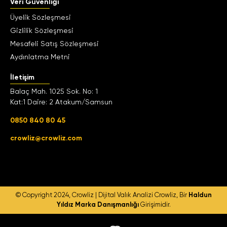
Veri Güvenliği
Üyelik Sözleşmesi
Gizlilik Sözleşmesi
Mesafeli Satış Sözleşmesi
Aydınlatma Metni
İletişim
Balaç Mah. 1025 Sok. No: 1
Kat:1 Daire: 2 Atakum/Samsun
0850 840 80 45
crowliz@crowliz.com
© Copyright 2024, Crowliz | Dijital Valık Analizi
Crowliz, Bir
Haldun
Yıldız Marka Danışmanlığı
Girişimidir.