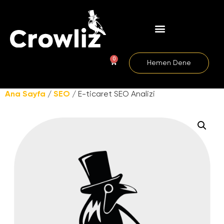
0
Hemen Dene
Ana Sayfa
/
SEO
/ E-ticaret SEO Analizi