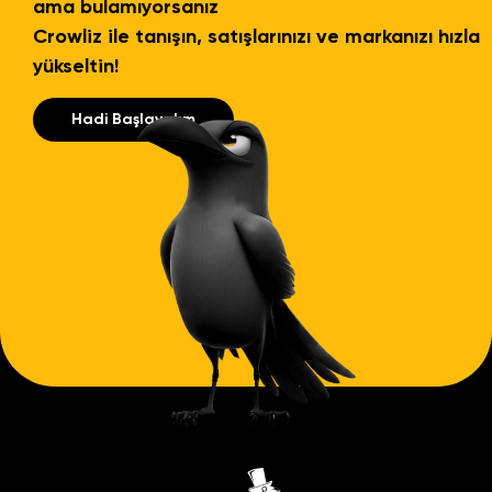
ama bulamıyorsanız
Crowliz ile tanışın, satışlarınızı ve markanızı hızla
yükseltin!
Hadi Başlayalım