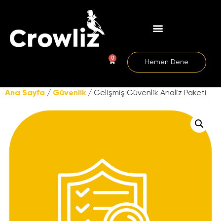
0
Hemen Dene
Ana Sayfa
/
Güvenlik
/ Gelişmiş Güvenlik Analiz Paketi