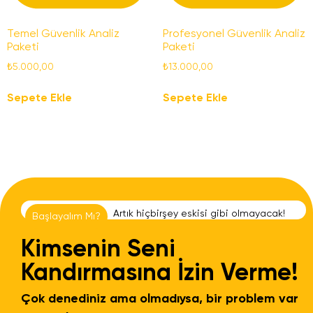
Temel Güvenlik Analiz
Profesyonel Güvenlik Analiz
Paketi
Paketi
₺
5.000,00
₺
13.000,00
Sepete Ekle
Sepete Ekle
A
r
t
ı
k
h
i
ç
b
i
r
ş
e
y
e
s
k
i
s
i
g
i
b
i
o
l
m
a
y
a
c
a
k
!
Başlayalım Mı?
Kimsenin Seni
Kandırmasına İzin Verme!
Çok denediniz ama olmadıysa, bir problem var