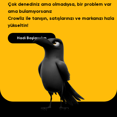
Çok denediniz ama olmadıysa, bir problem var
ama bulamıyorsanız
Crowliz ile tanışın, satışlarınızı ve markanızı hızla
yükseltin!
Hadi Başlayalım