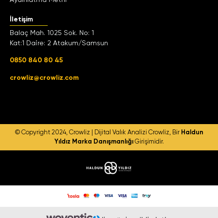
İletişim
Balaç Mah. 1025 Sok. No: 1
Kat:1 Daire: 2 Atakum/Samsun
0850 840 80 45
crowliz@crowliz.com
© Copyright 2024, Crowliz | Dijital Valık Analizi
Crowliz, Bir
Haldun
Yıldız Marka Danışmanlığı
Girişimidir.