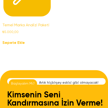
Temel Marka Analizi Paketi
₺
5.000,00
Sepete Ekle
A
r
t
ı
k
h
i
ç
b
i
r
ş
e
y
e
s
k
i
s
i
g
i
b
i
o
l
m
a
y
a
c
a
k
!
Başlayalım Mı?
Kimsenin Seni
Kandırmasına İzin Verme!