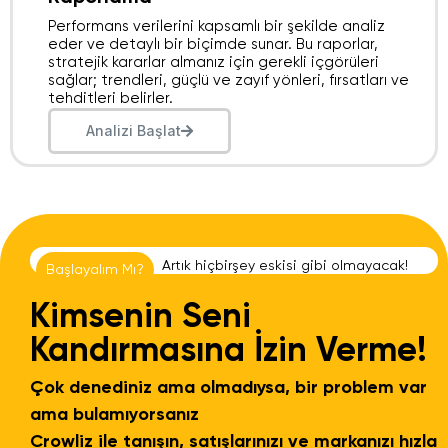
Performans verilerini kapsamlı bir şekilde analiz
eder ve detaylı bir biçimde sunar. Bu raporlar,
stratejik kararlar almanız için gerekli içgörüleri
sağlar; trendleri, güçlü ve zayıf yönleri, fırsatları ve
tehditleri belirler.
Analizi Başlat
A
r
t
ı
k
h
i
ç
b
i
r
ş
e
y
e
s
k
i
s
i
g
i
b
i
o
l
m
a
y
a
c
a
k
!
Başlayalım Mı?
Kimsenin Seni
Kandırmasına İzin Verme!
Çok denediniz ama olmadıysa, bir problem var
ama bulamıyorsanız
Crowliz ile tanışın, satışlarınızı ve markanızı hızla